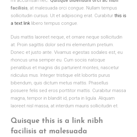
mi accumsan nec.
Quisque bibendum orci ac nibh
facilisis
, at malesuada orci congue. Nullam tempus
sollicitudin cursus. Ut et adipiscing erat. Curabitur
this is
a text link
libero tempus congue.
Duis mattis laoreet neque, et ornare neque sollicitudin
at. Proin sagittis dolor sed mi elementum pretium.
Donec et justo ante. Vivamus egestas sodales est, eu
rhoncus urna semper eu. Cum sociis natoque
penatibus et magnis dis parturient montes, nascetur
ridiculus mus. Integer tristique elit lobortis purus
bibendum, quis dictum metus mattis. Phasellus
posuere felis sed eros porttitor mattis. Curabitur massa
magna, tempor in blandit id, porta in ligula. Aliquam
laoreet nisl massa, at interdum mauris sollicitudin et.
Quisque this is a link nibh
facilisis at malesuada